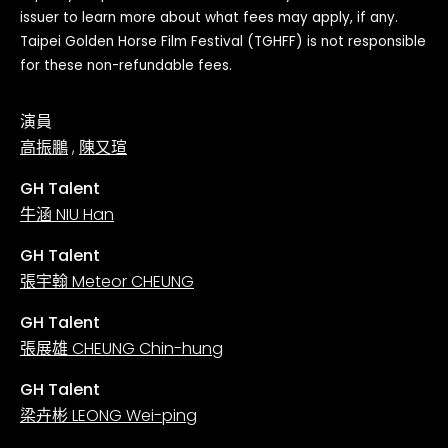
issuer to learn more about what fees may apply, if any.
Taipei Golden Horse Film Festival (TGHFF) is not responsible
for these non-refundable fees.
演員
高振鵬
,
陳又瑄
GH Talent
牛涵 NIU Han
GH Talent
張宇翰 Meteor CHEUNG
GH Talent
張展雄 CHEUNG Chin-hung
GH Talent
梁卉彬 LEONG Wei-ping