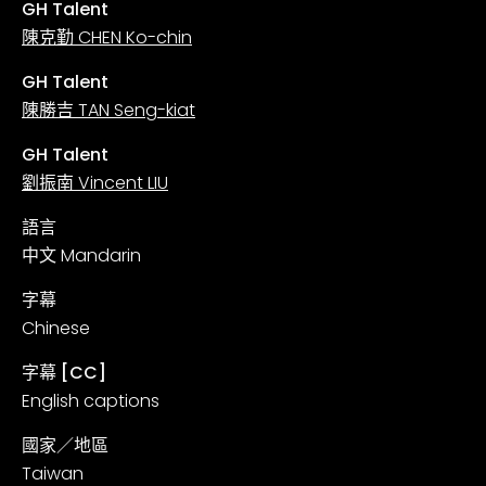
GH Talent
陳克勤 CHEN Ko-chin
GH Talent
陳勝吉 TAN Seng-kiat
GH Talent
劉振南 Vincent LIU
語言
中文 Mandarin
字幕
Chinese
字幕 [CC]
English captions
國家／地區
Taiwan