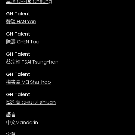
卓翔 CHEUK Cheung
GH Talent
韓琰 HAN Yan
GH Talent
陳濤 CHEN Tao
GH Talent
蔡宗翰 TSAI Tsung-han
GH Talent
梅書豪 MEI Shu-hao
GH Talent
邱玓萱 CHIU Di-shiuan
語言
中文Mandarin
字幕