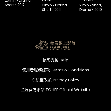
Café
Echoes
23min
•
Drama,
Short
•
2012
13min
•
Drama,
21min
•
Short,
Short
•
2011
Drama
•
2010
觀影支援 Help
使用者服務條款 Terms & Conditions
隱私權政策 Privacy Policy
金馬官方網站 TGHFF Official Website