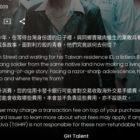
009
少年，在等待台灣身份證的日子裡，與同鄉賣豬肉維生的果敢兵
成長故事。面對利刃般的青春，他們究竟該何去何從？
Street and waiting for his Taiwan residence ID, a listless
okang soldier from the same native land now making a livin
oming-of-age story: Facing a razor-sharp adolescence, h
o and where they’re from?
外消費，您的信用卡發卡銀行可能會對交易收取海外交易手續費
可能會收取哪些費用。本會並不負責這些費用，亦不設退款。
uer may charge a transaction fee on top of your purchas
ard issuer to learn more about what fees may apply, if any
tiva (TGHFF) is not responsible for these non-refundable f
GH Talent