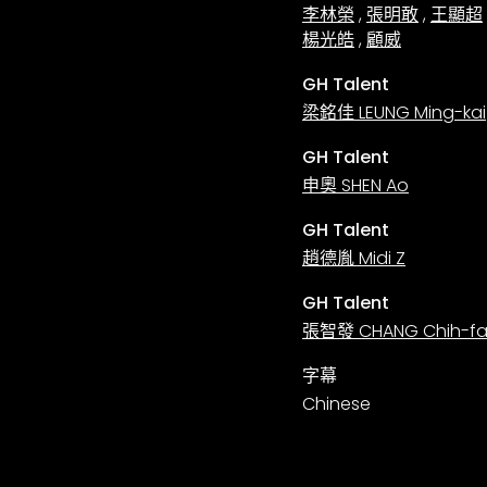
李林榮
,
張明敢
,
王顯超
楊光皓
,
顧威
GH Talent
梁銘佳 LEUNG Ming-kai
GH Talent
申奧 SHEN Ao
GH Talent
趙德胤 Midi Z
GH Talent
張智發 CHANG Chih-f
字幕
Chinese