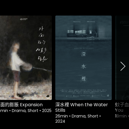
面的膨脹 Expansion
深水裡 When the Water
蚊子血 A
Stills
You
3min
•
Drama, Short
•
2025
26min
•
Drama, Short
•
18min
2024