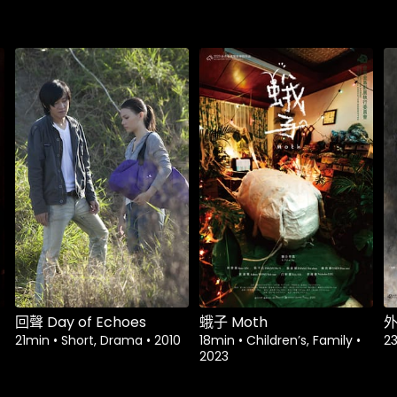
租借
$1.80
租借
$1.80
回聲 Day of Echoes
蛾子 Moth
外
21min
•
Short, Drama
•
2010
18min
•
Children’s, Family
•
2
2023