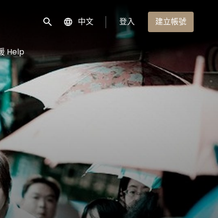
中文
登入
建立帳號
送出
 Help