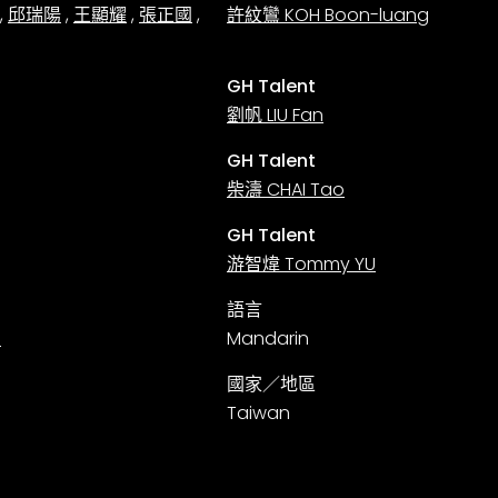
,
邱瑞陽
,
王顯耀
,
張正國
,
許紋鸞 KOH Boon-luang
GH Talent
劉帆 LIU Fan
GH Talent
柴濤 CHAI Tao
GH Talent
游智煒 Tommy YU
語言
a
Mandarin
國家／地區
Taiwan