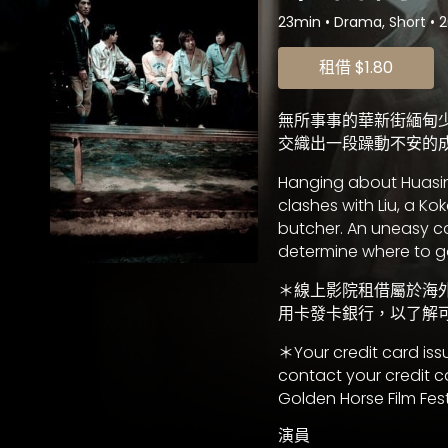
23min
•
Drama, Short
•
2
租借
$1.80
無所事事的華新街緬甸
交織出一段躁動不安的
Hanging about Huasin 
clashes with Liu, a K
butcher. An uneasy c
determine where to g
＊線上影院租借屬於海
用卡發卡銀行，以了解
＊Your credit card iss
contact your credit c
Golden Horse Film Fes
演員