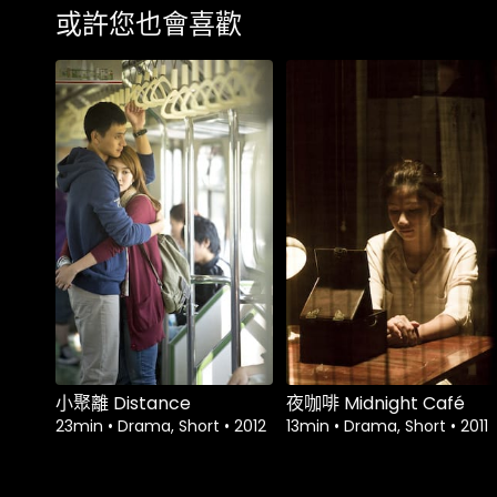
或許您也會喜歡
租借
$1.80
租借
$1.80
小聚離 Distance
夜咖啡 Midnight Café
23min
•
Drama, Short
•
2012
13min
•
Drama, Short
•
2011