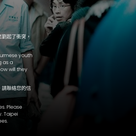
老劉起了衝突，
 Burmese youth
g as a
ow will they
。請聯絡您的信
es. Please
. Taipei
ees.